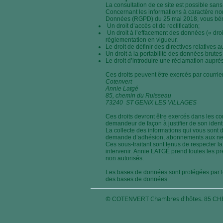
La consultation de ce site est possible san
Concernant les informations à caractère n
Données (RGPD) du 25 mai 2018, vous béné
Un droit d’accès et de rectification;
Un droit à l’effacement des données (« droit 
réglementation en vigueur.
Le droit de définir des directives relatives
Un droit à la portabilité des données brutes 
Le droit d’introduire une réclamation aupr
Ces droits peuvent être exercés par courrier
Cotenvert
Annie Latgé
85, chemin du Ruisseau
73240 ST GENIX LES VILLAGES
Ces droits devront être exercés dans les con
demandeur de façon à justifier de son iden
La collecte des informations qui vous sont
demande d’adhésion, abonnements aux news
Ces sous-traitant sont tenus de respecter la 
intervenir. Annie LATGÉ prend toutes les pré
non autorisés.
Les bases de données sont protégées par les 
des bases de données
©
Chambres d'hôtes.
COTENVERT
85 CH