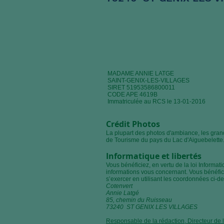
MADAME ANNIE LATGE
SAINT-GENIX-LES-VILLAGES
SIRET 51953586800011
CODE APE 4619B
Immatriculée au RCS le 13-01-2016
Crédit Photos
La plupart des photos d'ambiance, les gran
de Tourisme du pays du Lac d'Aiguebelette. 
Informatique et libertés
Vous bénéficiez, en vertu de la loi Informati
informations vous concernant. Vous bénéfici
s’exercer en utilisant les coordonnées ci-d
Cotenvert
Annie Latgé
85, chemin du Ruisseau
73240 ST GENIX LES VILLAGES
Responsable de la rédaction, Directeur de l