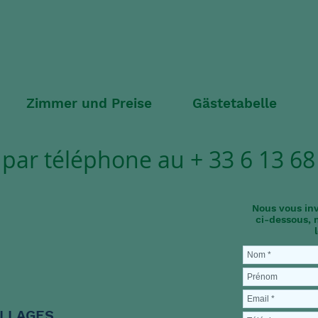
Zimmer und Preise
Gästetabelle
par téléphone au + 33 6 13 68
Nous vous inv
ci-dessous, 
ILLAGES