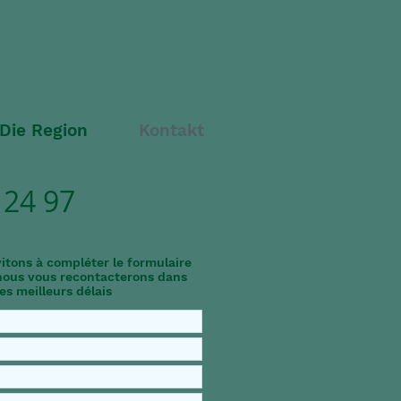
Die Region
Kontakt
 24 97
itons à compléter le formulaire
nous vous recontacterons dans
les meilleurs délais