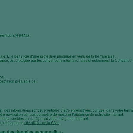
rancisco, CA 94158
le. Elle bénéficie d’une protection juridique en vertu de la loi française.
rance, est protégée par les conventions internationales et notamment la Convention
me,
cceptation préalable de :
t, des informations sont susceptibles d’être enregistrées, ou lues, dans votre termin
tre navigation et nous permettre de mesurer l’audience de notre site internet.
t des cookies en configurant votre navigateur Internet.
s à consulter le
site officiel de la CNIL
.
tion des données personnelles :