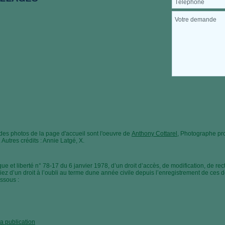
des photos de la page d'accueil sont l'oeuvre de
Anthony Cottarel,
Photographe prof
Autres crédits : Annie Latgé, X.
que et liberté n° 78-17 du 6 janvier 1978, d’un droit d’accès, de modification, de rec
ez d’un droit à l’oubli au terme dune année civile depuis l’enregistrement de ces 
essous :
a publication