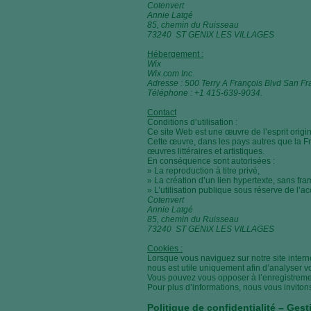
Cotenvert
Annie Latgé
85, chemin du Ruisseau
73240 ST GENIX LES VILLAGES
Hébergement :
Wix
Wix.com Inc.
Adresse : 500 Terry A François Blvd San F
Téléphone : +1 415-639-9034.
Contact
Conditions d’utilisation :
Ce site Web est une œuvre de l’esprit origina
Cette œuvre, dans les pays autres que la F
œuvres littéraires et artistiques.
En conséquence sont autorisées :
» La reproduction à titre privé,
» La création d’un lien hypertexte, sans fra
» L’utilisation publique sous réserve de l’a
Cotenvert
Annie Latgé
85, chemin du Ruisseau
73240 ST GENIX LES VILLAGES
Cookies :
Lorsque vous naviguez sur notre site interne
nous est utile uniquement afin d’analyser vo
Vous pouvez vous opposer à l’enregistremen
Pour plus d’informations, nous vous inviton
Politique de confidentialité – Ges