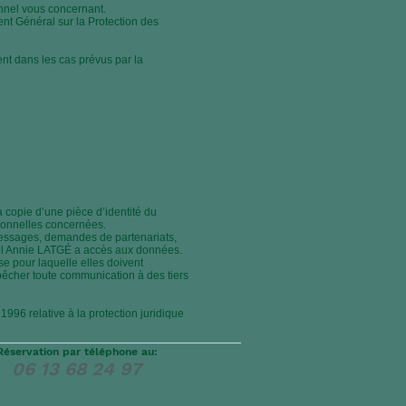
onnel vous concernant.
t Général sur la Protection des
ment dans les cas prévus par la
a copie d’une pièce d’identité du
sonnelles concernées.
messages, demandes de partenariats,
ul Annie LATGÉ a accès aux données.
ise pour laquelle elles doivent
mpêcher toute communication à des tiers
1996 relative à la protection juridique
Réservation par téléphone au:
06 13 68 24 97