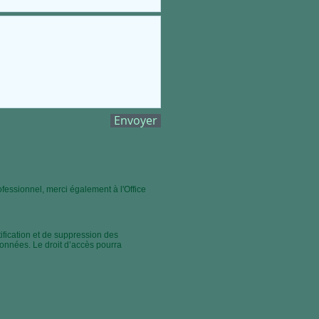
Envoyer
essionnel, merci également à l'Office
tification et de suppression des
données. Le droit d’accès pourra