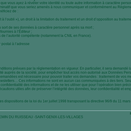
s que vous ayez à révéler votre identité ou toute autre information à caractère pers
ominatif que vous seriez amenés à nous communiquer et conformément au Règlemen
ficiez de :
à l’oubli »), un droit à la limitation du traitement et un droit d’opposition au traite
 au sort de ses données à caractère personnel après sa mort ;
fournies à l’Éditeur ;
ès de l’autorité compétente (notamment la CNIL en France).
 postal à l’adresse
ditions prévues par la réglementation en vigueur. En particulier, il sera demandé l
tité auprès de la société, pour empêcher tout accès non-autorisé aux Données Per
 demandées est nécessaire pour pouvoir traiter vos demandes : traitement de vos 
letters… Ces informations ne sont en aucun cas communiquées à des tiers. Se
confidentialité des informations et de ne les utiliser que pour l’opération bien préc
cautions utiles afin de préserver l’intégrité des données, leur confidentialité et e
dispositions de la loi du 1er juillet 1998 transposant la directive 96/9 du 11 mars 
EMIN DU RUISSEAU -SAINT-GENIX-LES-VILLAGES